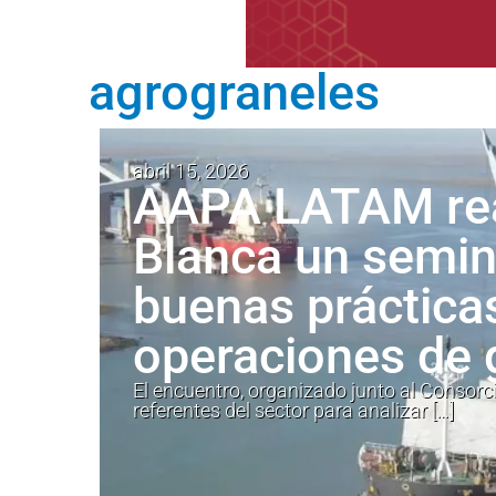
agrograneles
abril 15, 2026
AAPA LATAM rea
Blanca un semin
buenas práctica
operaciones de 
El encuentro, organizado junto al Consorci
referentes del sector para analizar […]