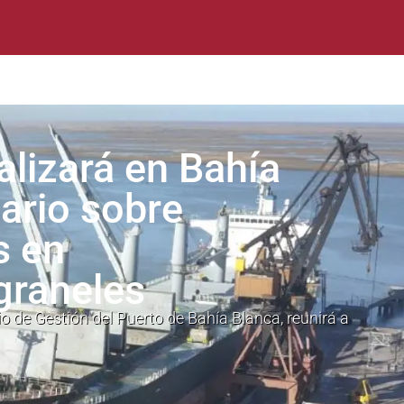
lizará en Bahía
ario sobre
s en
graneles
o de Gestión del Puerto de Bahía Blanca, reunirá a