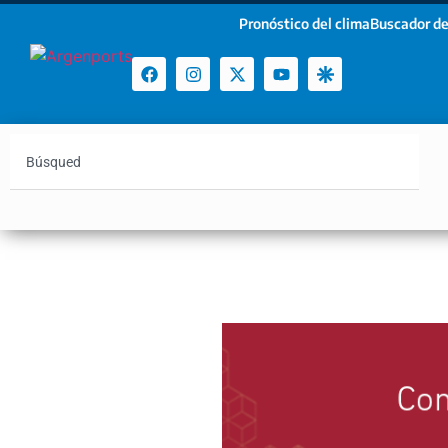
Pronóstico del clima
Buscador de
¡Sumate a nuestro Newsletter!
Nombre
Apellidos
Email
Argentina
Vaca Muerta
Hidrovía
Bahía Blanc
Estoy de acuerdo con las condiciones y políticas d
privacidad.