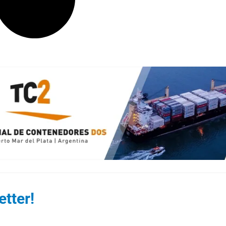
tter!