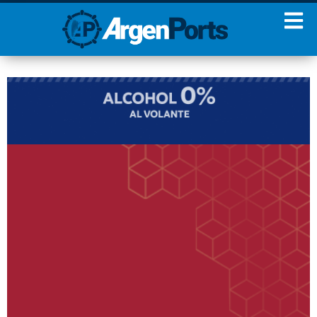
¡Sumate a nuestro
Newsletter!
Nombre
Apellidos
Email
Estoy de acuerdo con las
condiciones y políticas de
privacidad.