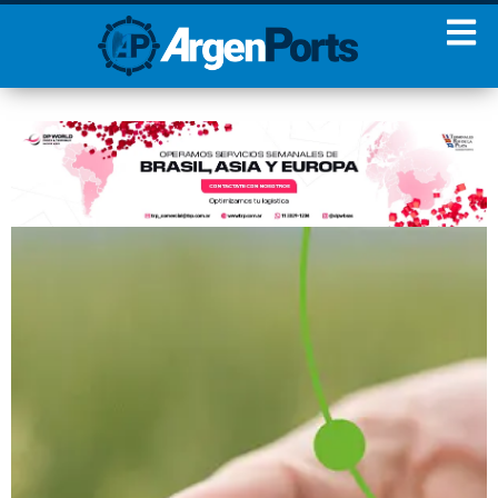
¡Sumate a nuestro
Newsletter!
Nombre
Apellidos
Email
Estoy de acuerdo con las
condiciones y políticas de
privacidad.