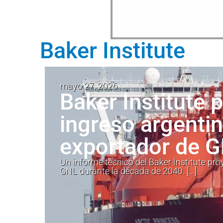
Baker Institute
mayo 27, 2026
Baker Institute 
ingreso argenti
exportador de 
Un informe técnico del Baker Institute pr
GNL durante la década de 2040. […]