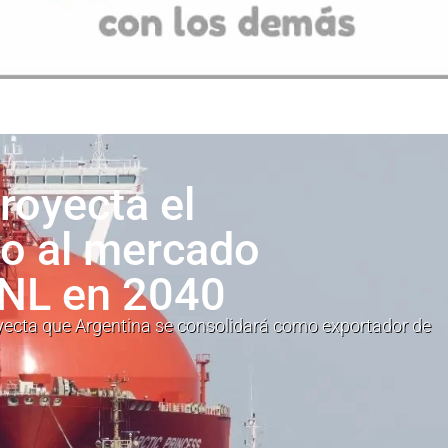
proyecta el
no al mercado
GNL en 2040
oyecta que Argentina se consolidará como exportador de