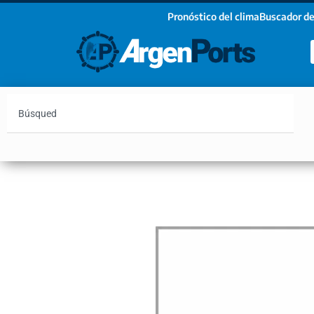
Pronóstico del clima
Buscador de
¡Sumate a nuestro Newsletter!
Nombre
Apellidos
Email
Argentina
Vaca Muerta
Hidrovía
Bahía Blanc
Estoy de acuerdo con las condiciones y políticas d
privacidad.