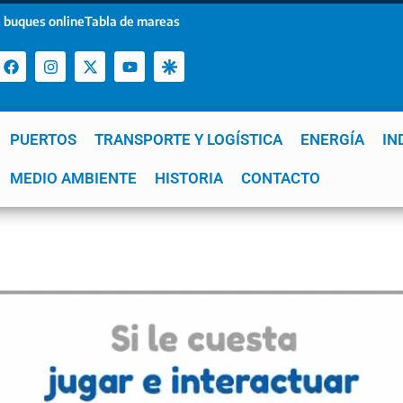
 buques online
Tabla de mareas
PUERTOS
TRANSPORTE Y LOGÍSTICA
ENERGÍA
IN
a
MEDIO AMBIENTE
YPF
GNL
Mar del Plata
HISTORIA
Patagonia
CONTACTO
Quequén
e