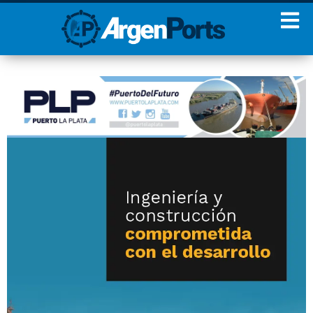
¡Sumate a nuestro
Newsletter!
Nombre
Apellidos
Email
Estoy de acuerdo con las
condiciones y políticas de
privacidad.