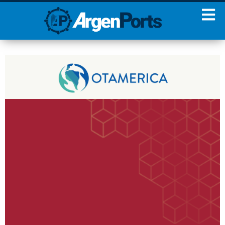
¡Sumate a nuestro
Newsletter!
Nombre
Apellidos
Email
Estoy de acuerdo con las
condiciones y políticas de
privacidad.