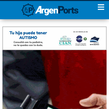
¡Sumate a nuestro
Newsletter!
Nombre
Apellidos
Email
Estoy de acuerdo con las
condiciones y políticas de
privacidad.