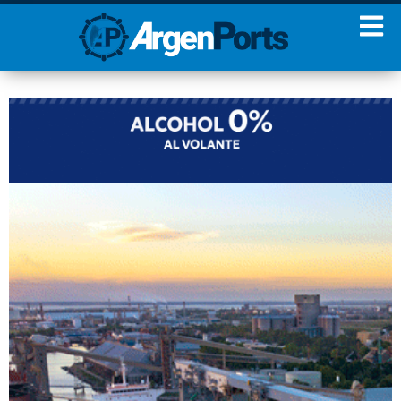
¡Sumate a nuestro
Newsletter!
Nombre
Apellidos
Email
Estoy de acuerdo con las
condiciones y políticas de
privacidad.