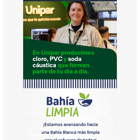
el
P
u
e
rt
o
d
e
M
ar
d
el
Pl