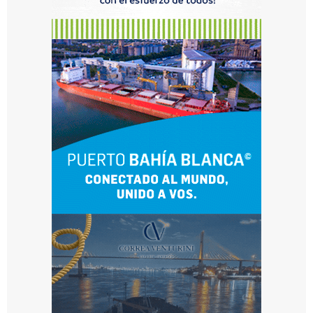
at
a
y
s
u
s
s
u
b
m
ar
in
o