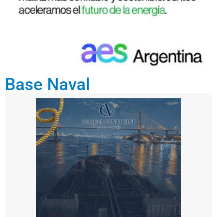
Base Naval
dici
em
bre
24,
202
5
El
r
ol
d