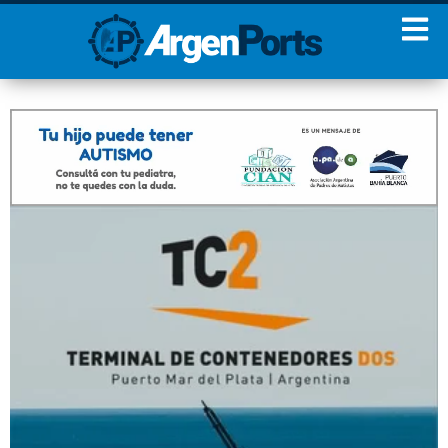
¡Sumate a nuestro
Newsletter!
Nombre
Apellidos
Email
Estoy de acuerdo con las
condiciones y políticas de
privacidad.