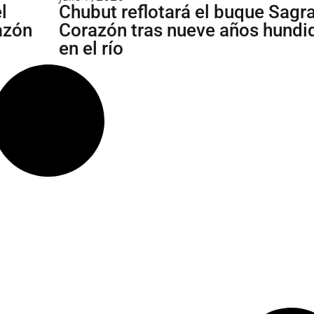
l
Chubut reflotará el buque Sagr
azón
Corazón tras nueve años hundi
en el río