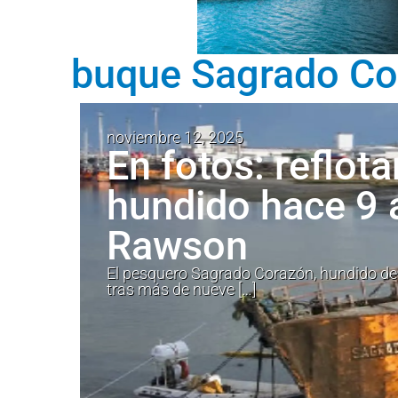
buque Sagrado Co
noviembre 12, 2025
En fotos: reflot
hundido hace 9 
Rawson
El pesquero Sagrado Corazón, hundido desd
tras más de nueve […]