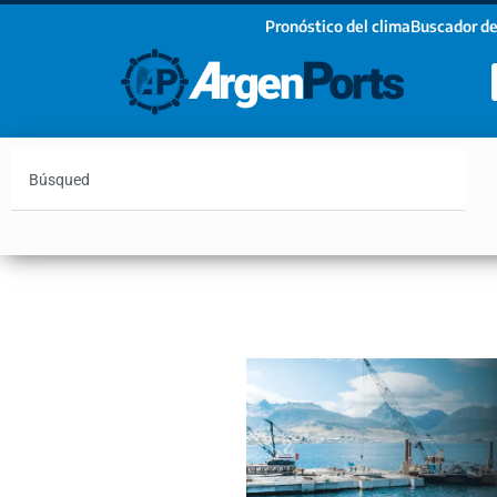
Pronóstico del clima
Buscador de
¡Sumate a nuestro Newsletter!
Nombre
Apellidos
Email
Argentina
Vaca Muerta
Hidrovía
Bahía Blanc
Estoy de acuerdo con las condiciones y políticas d
privacidad.