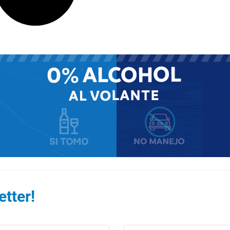
tter!