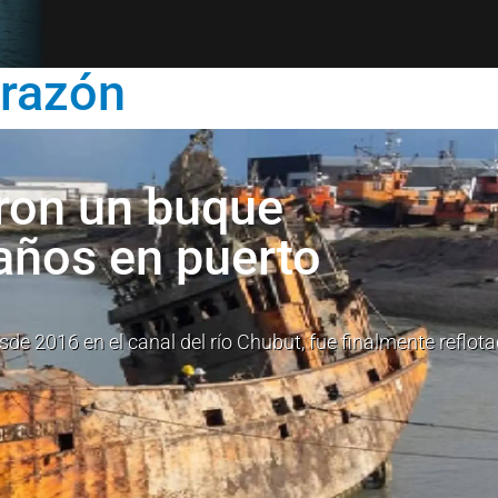
razón
aron un buque
años en puerto
e 2016 en el canal del río Chubut, fue finalmente reflot