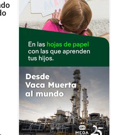
ado
do