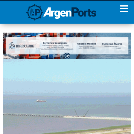
¡Sumate a nuestro
Newsletter!
Nombre
Apellidos
Email
Estoy de acuerdo con las
condiciones y políticas de
privacidad.