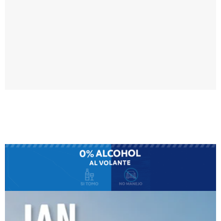
o
r
e
s