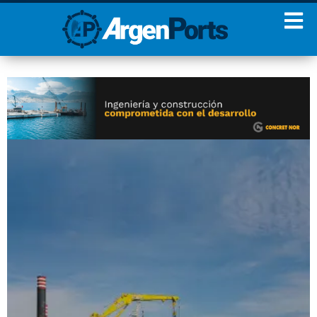
¡Sumate a nuestro
Newsletter!
Nombre
Apellidos
Email
Estoy de acuerdo con las
condiciones y políticas de
privacidad.