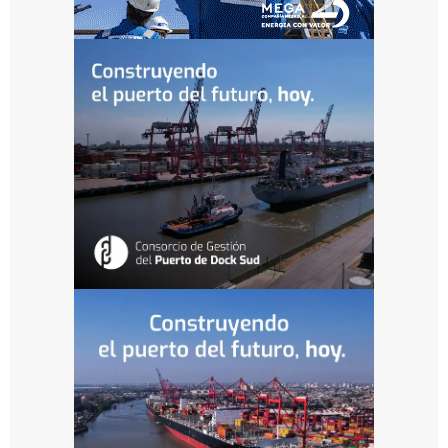
o
L
a
P
la
t
a
a
b
r
e
u
n