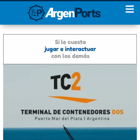
¡Sumate a nuestro
Newsletter!
Nombre
Apellidos
Email
Estoy de acuerdo con las
condiciones y políticas de
privacidad.