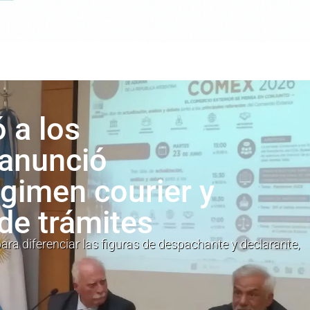
 a los
 anunció
égimen courier y
 de trámites
ara diferenciar las figuras de despachante y declarante,