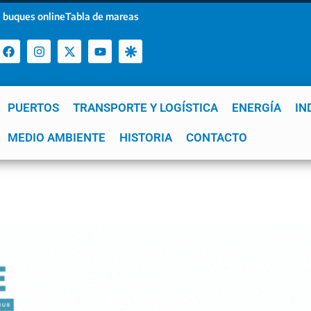
 buques online
Tabla de mareas
PUERTOS
TRANSPORTE Y LOGÍSTICA
ENERGÍA
IN
a
MEDIO AMBIENTE
YPF
GNL
Mar del Plata
HISTORIA
Patagonia
CONTACTO
Quequén
e