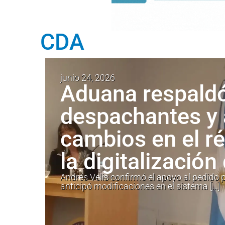
CDA
junio 24, 2026
Aduana respaldó
despachantes y
cambios en el r
la digitalización
Andrés Velis confirmó el apoyo al pedido p
anticipó modificaciones en el sistema […]