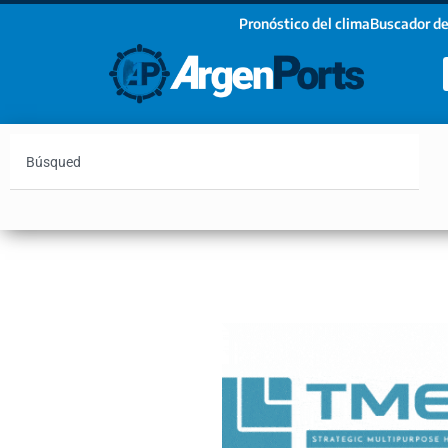
Pronóstico del clima
Buscador de
¡Sumate a nuestro Newsletter!
Nombre
Apellidos
Email
Argentina
Vaca Muerta
Hidrovía
Bahía Blanc
Estoy de acuerdo con las condiciones y políticas d
privacidad.