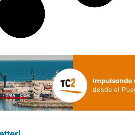
tter!