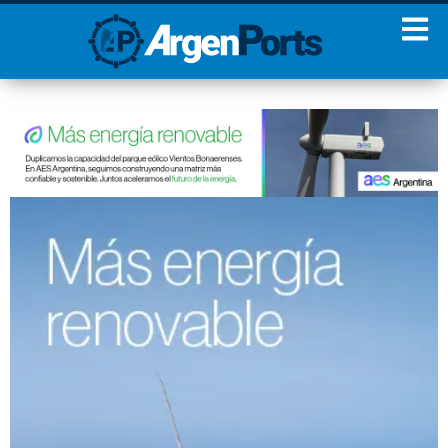
¡Sumate a nuestro
Newsletter!
Nombre
Apellidos
Email
Estoy de acuerdo con las
condiciones y políticas de
privacidad.