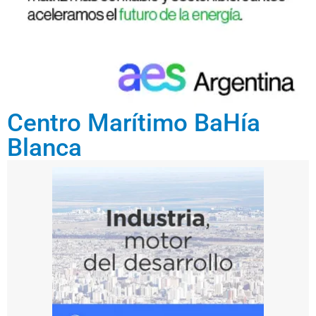
Centro Marítimo BaHía
Blanca
abri
l 7,
202
6
El
C
e
nt