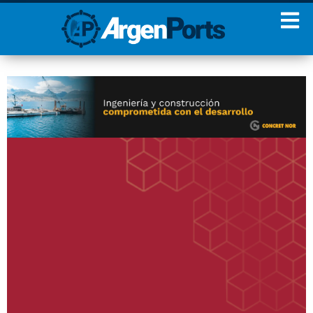
¡Sumate a nuestro
Newsletter!
Nombre
Apellidos
Email
Estoy de acuerdo con las
condiciones y políticas de
privacidad.