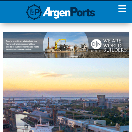
¡Sumate a nuestro
Newsletter!
Nombre
Apellidos
Email
Estoy de acuerdo con las
condiciones y políticas de
privacidad.