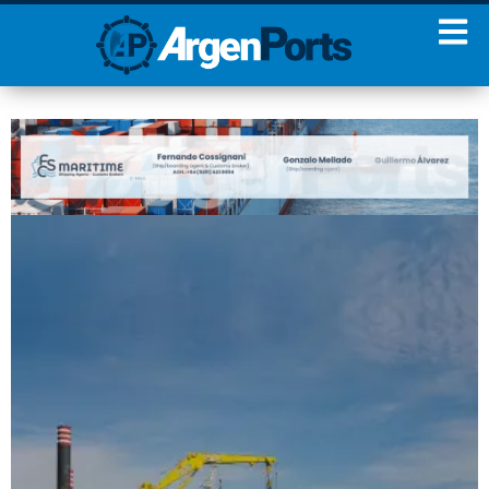
¡Sumate a nuestro
Newsletter!
Nombre
Apellidos
Email
Estoy de acuerdo con las
condiciones y políticas de
privacidad.