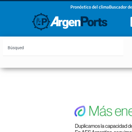
Pronóstico del clima
Buscador de
¡Sumate a nuestro Newsletter!
Nombre
Apellidos
Email
Argentina
Vaca Muerta
Hidrovía
Bahía Blanc
Estoy de acuerdo con las condiciones y políticas d
privacidad.