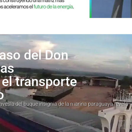
caso del Don
las
 el transporte
o
 travesía del buque insignia de la marina paraguaya revela