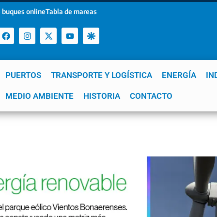
 buques online
Tabla de mareas
PUERTOS
TRANSPORTE Y LOGÍSTICA
ENERGÍA
IN
a
MEDIO AMBIENTE
YPF
GNL
Mar del Plata
HISTORIA
Patagonia
CONTACTO
Quequén
e