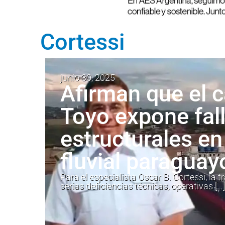
Cortessi
junio 30, 2025
Afirman que el 
Toyo expone fal
estructurales en
fluvial paraguay
Para el especialista Oscar B. Cortessi, la
serias deficiencias técnicas, operativas […]