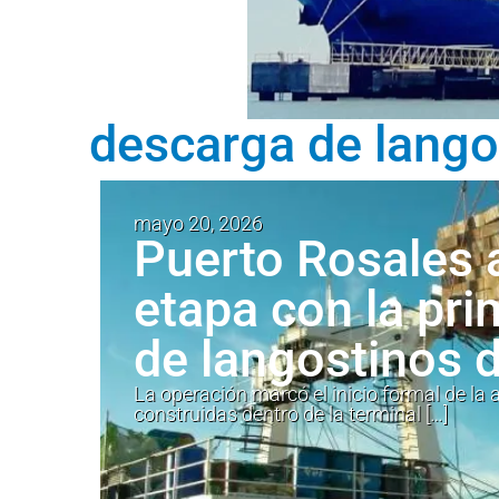
descarga de lango
mayo 20, 2026
Puerto Rosales 
etapa con la pr
de langostinos 
La operación marcó el inicio formal de la
construidas dentro de la terminal […]