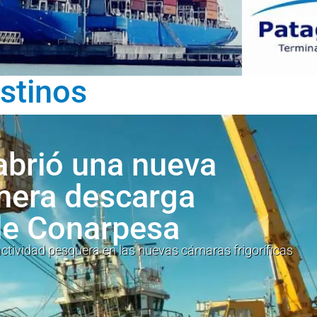
stinos
abrió una nueva
imera descarga
de Conarpesa
 actividad pesquera en las nuevas cámaras frigoríficas