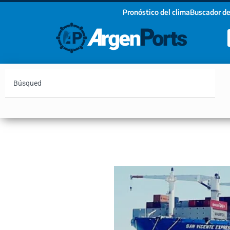
Pronóstico del clima
Buscador de
¡Sumate a nuestro Newsletter!
Nombre
Apellidos
Email
Argentina
Vaca Muerta
Hidrovía
Bahía Blanc
Estoy de acuerdo con las condiciones y políticas d
privacidad.