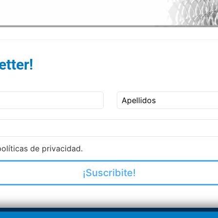
tter!
Apellidos
olíticas de privacidad.