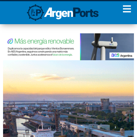
¡Sumate a nuestro
Newsletter!
Nombre
Apellidos
Email
Estoy de acuerdo con las
condiciones y políticas de
privacidad.