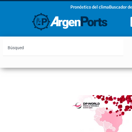
Pronóstico del clima
Buscador de
¡Sumate a nuestro Newsletter!
Nombre
Apellidos
Email
Argentina
Vaca Muerta
Hidrovía
Bahía Blanc
Estoy de acuerdo con las condiciones y políticas d
privacidad.