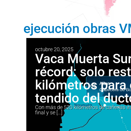
ejecución obras 
octubre 20, 2025
Vaca Muerta Sur
récord: solo res
kilómetros para 
tendido del duct
Con más de 520 kilómetros de cañerías in
final y se […]