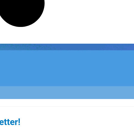
tter!