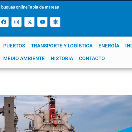
 buques online
Tabla de mareas
PUERTOS
TRANSPORTE Y LOGÍSTICA
ENERGÍA
IN
a
MEDIO AMBIENTE
YPF
GNL
Mar del Plata
HISTORIA
Patagonia
CONTACTO
Quequén
e