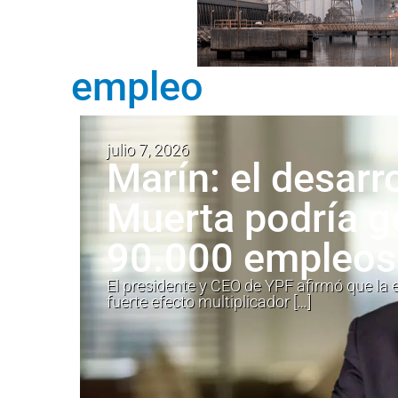
empleo
julio 7, 2026
Marín: el desarr
Muerta podría g
90.000 empleos 
El presidente y CEO de YPF afirmó que la
fuerte efecto multiplicador […]