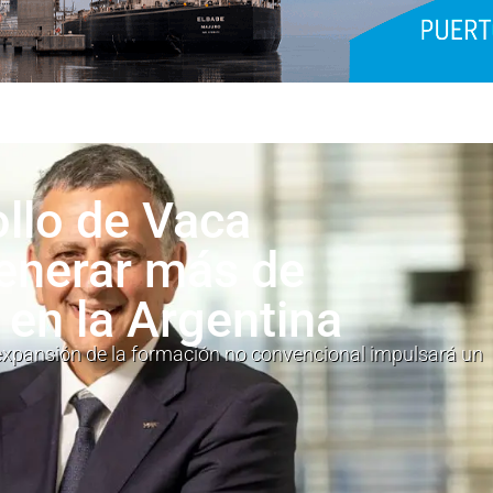
ollo de Vaca
enerar más de
en la Argentina
 expansión de la formación no convencional impulsará un