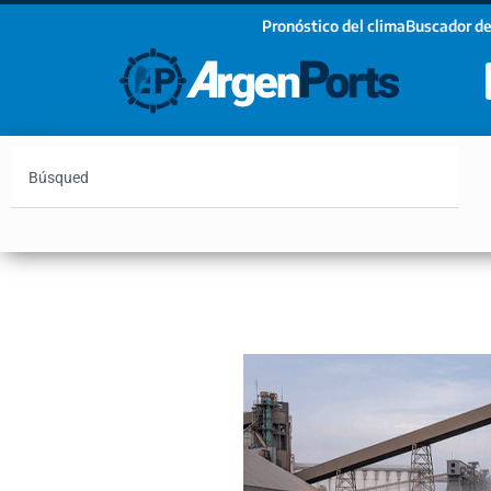
Pronóstico del clima
Buscador de
¡Sumate a nuestro Newsletter!
Nombre
Apellidos
Email
Argentina
Vaca Muerta
Hidrovía
Bahía Blanc
Estoy de acuerdo con las condiciones y políticas d
privacidad.