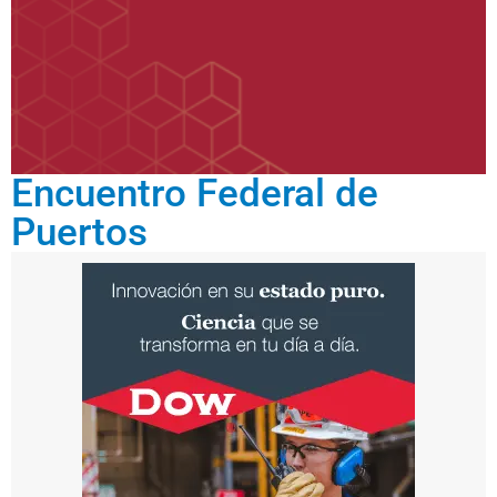
Encuentro Federal de
Puertos
sep
tie
mb
re
15,
202
5
P
u