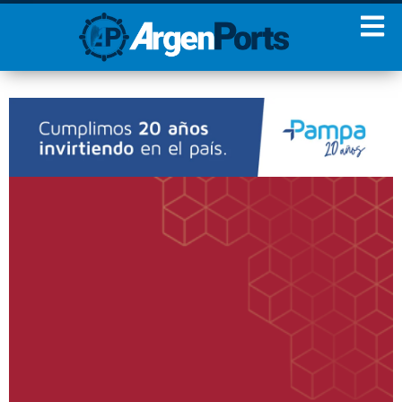
¡Sumate a nuestro
Newsletter!
Nombre
Apellidos
Email
Estoy de acuerdo con las
condiciones y políticas de
privacidad.