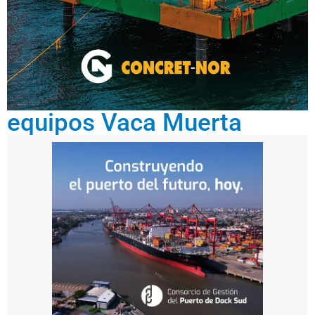
equipos Vaca Muerta
juli
o 1,
202
6
Z
o
n
a
F