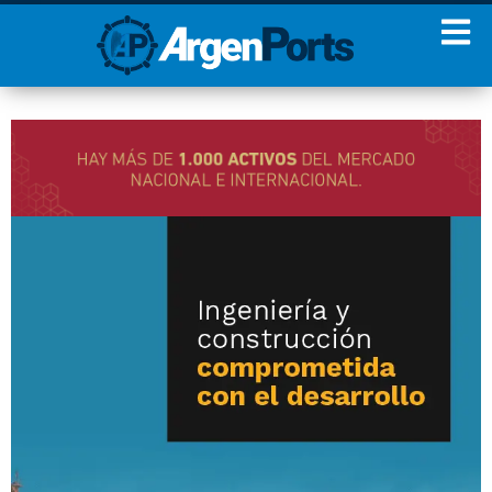
¡Sumate a nuestro
Newsletter!
Nombre
Apellidos
Email
Estoy de acuerdo con las
condiciones y políticas de
privacidad.