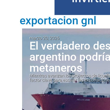
exportacion gnl
marzo 20, 2026
El verdadero de
argentino podría
metaneros
Mientras avanzan los proyectos de licuef
factor clave para escalar las exportacione