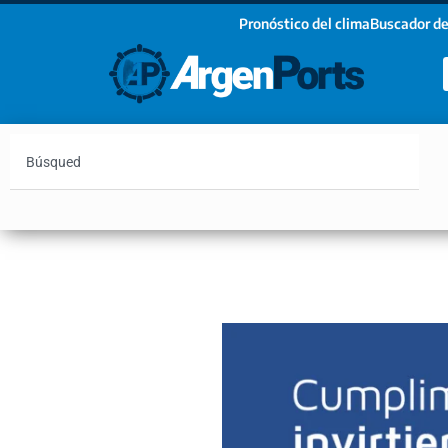
Pronóstico del clima
Buscador de
¡Sumate a nuestro Newsletter!
Nombre
Apellidos
Email
Argentina
Vaca Muerta
Hidrovía
Bahía Blanc
Estoy de acuerdo con las condiciones y políticas d
privacidad.