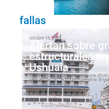
fallas
octubre 16, 2025
Alertan sobre gr
estructurales en
Ushuaia
La terminal fueguina atraviesa una situac
deficiencias en seguridad operativa. El go