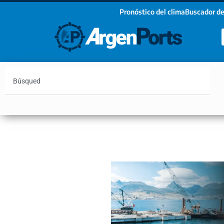
Pronóstico del clima
Buscador de
¡Sumate a nuestro Newsletter!
Nombre
Apellidos
Email
Argentina
Vaca Muerta
Hidrovía
Bahía Blanc
Estoy de acuerdo con las condiciones y políticas d
privacidad.