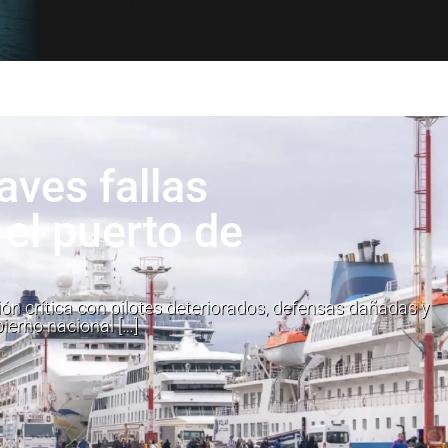
aves fallas
 el puerto de
ión crítica con pilotes deteriorados, defensas dañadas y
bierno nacional […]