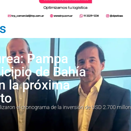
es
urea: Pampa
icipio de Bahía
n la próxima
to
lizaron el cronograma de la inversión de USD 2.700 millo