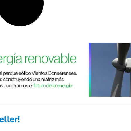
tter!