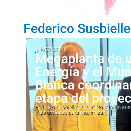
Federico Susbiell
julio 27, 2026
Megaplanta de 
Energía y el Mun
Blanca coordina
etapa del proyec
Federico Susbielles y Marcelo Mindlin ana
y las acciones para maximizar […]