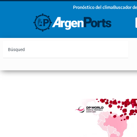
Pronóstico del clima
Buscador de
¡Sumate a nuestro Newsletter!
Nombre
Apellidos
Email
Argentina
Vaca Muerta
Hidrovía
Bahía Blanc
Estoy de acuerdo con las condiciones y políticas d
privacidad.