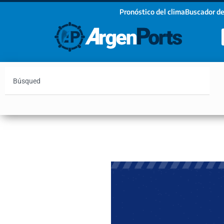
Pronóstico del clima
Buscador de
¡Sumate a nuestro Newsletter!
Nombre
Apellidos
Email
Argentina
Vaca Muerta
Hidrovía
Bahía Blanc
Estoy de acuerdo con las condiciones y políticas d
privacidad.