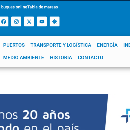
 buques online
Tabla de mareas
PUERTOS
TRANSPORTE Y LOGÍSTICA
ENERGÍA
IN
a
MEDIO AMBIENTE
YPF
GNL
Mar del Plata
HISTORIA
Patagonia
CONTACTO
Quequén
e