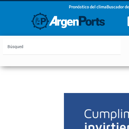
Pronóstico del clima
Buscador de
¡Sumate a nuestro Newsletter!
Nombre
Apellidos
Email
Argentina
Vaca Muerta
Hidrovía
Bahía Blanc
Estoy de acuerdo con las condiciones y políticas d
privacidad.