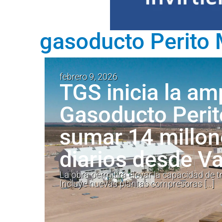
gasoducto Perito
febrero 9, 2026
TGS inicia la am
Gasoducto Peri
sumar 14 millon
diarios desde V
La obra permitirá elevar la capacidad de
Incluye nuevas plantas compresoras […]