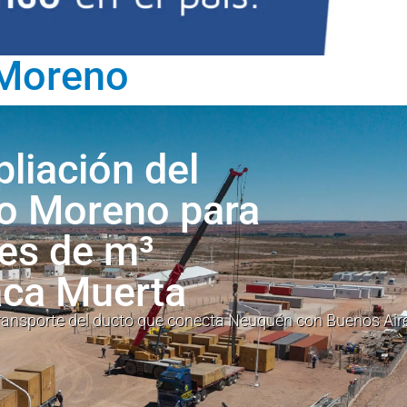
 Moreno
pliación del
to Moreno para
es de m³
aca Muerta
 transporte del ducto que conecta Neuquén con Buenos Air