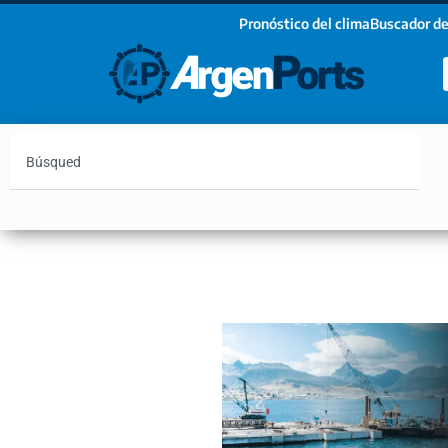
Pronóstico del clima
Buscador de
¡Sumate a nuestro Newsletter!
Nombre
Apellidos
Email
Argentina
Vaca Muerta
Hidrovía
Bahía Blanc
Estoy de acuerdo con las condiciones y políticas d
privacidad.