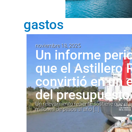
gastos
noviembre 18, 2025
Un informe perio
que el Astillero
convirtió en un 
del presupuesto
Un relevamiento reciente sostiene que el 
millones de pesos al año […]