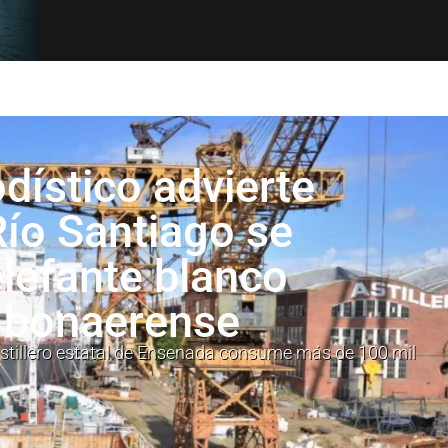
dístico advierte
 Río Santiago se
elefante blanco
 bonaerense
astillero estatal de Ensenada consume más de 100 mil