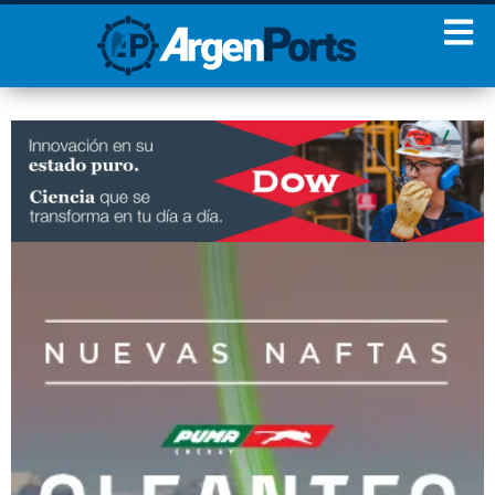
¡Sumate a nuestro
Newsletter!
Nombre
Apellidos
Email
Estoy de acuerdo con las
condiciones y políticas de
privacidad.