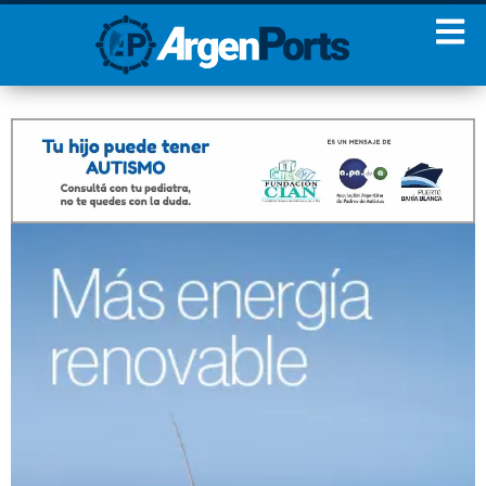
¡Sumate a nuestro
Newsletter!
Nombre
Apellidos
Email
Estoy de acuerdo con las
condiciones y políticas de
privacidad.