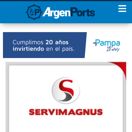
¡Sumate a nuestro
Newsletter!
Nombre
Apellidos
Email
Estoy de acuerdo con las
condiciones y políticas de
privacidad.