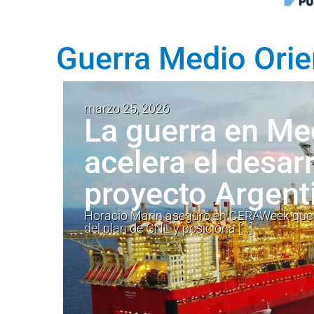
Guerra Medio Orie
marzo 25, 2026
La guerra en Me
acelera el desarr
proyecto Argent
Horacio Marín aseguró en CERAWeek que e
del plan de GNL y posiciona […]