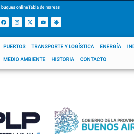
 buques online
Tabla de mareas
PUERTOS
TRANSPORTE Y LOGÍSTICA
ENERGÍA
IN
a
MEDIO AMBIENTE
YPF
GNL
Mar del Plata
HISTORIA
Patagonia
CONTACTO
Quequén
e