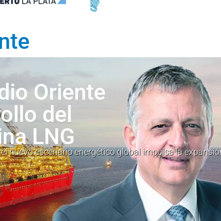
nte
dio Oriente
ollo del
ina LNG
l nuevo escenario energético global impulsa la expansió