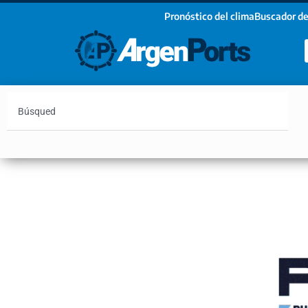
Pronóstico del clima
Buscador de
¡Sumate a nuestro Newsletter!
Nombre
Apellidos
Email
Argentina
Vaca Muerta
Hidrovía
Bahía Blanc
Estoy de acuerdo con las condiciones y políticas d
privacidad.