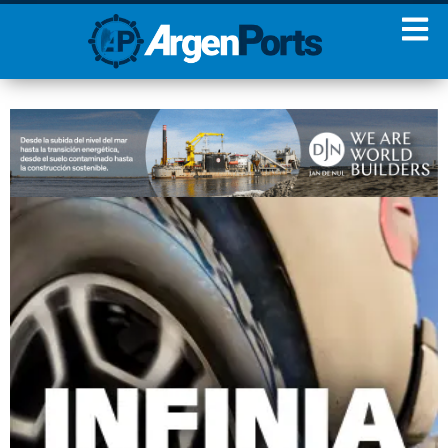
¡Sumate a nuestro
Newsletter!
Nombre
Apellidos
Email
Estoy de acuerdo con las
condiciones y políticas de
privacidad.