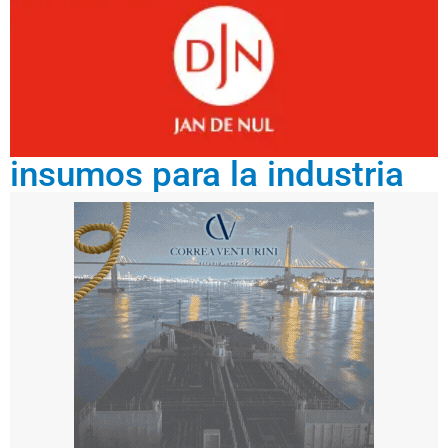
insumos para la industria
m
ar
zo
16
,
20
26
L
a
o