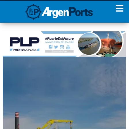
¡Sumate a nuestro
Newsletter!
Nombre
Apellidos
Email
Estoy de acuerdo con las
condiciones y políticas de
privacidad.