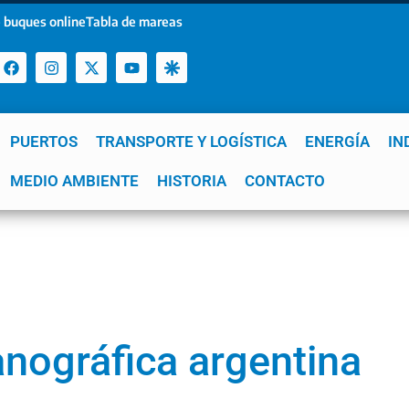
 buques online
Tabla de mareas
PUERTOS
TRANSPORTE Y LOGÍSTICA
ENERGÍA
IN
a
MEDIO AMBIENTE
YPF
GNL
Mar del Plata
HISTORIA
Patagonia
CONTACTO
Quequén
e
anográfica argentina