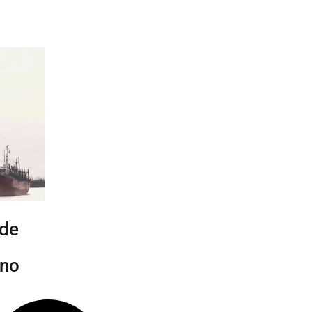
 de
ino