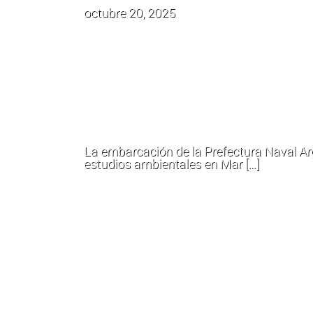
octubre 20, 2025
El motovelero “D
Houssay” inicia
campaña científi
Atlántico Sur
La embarcación de la Prefectura Naval Arg
estudios ambientales en Mar […]