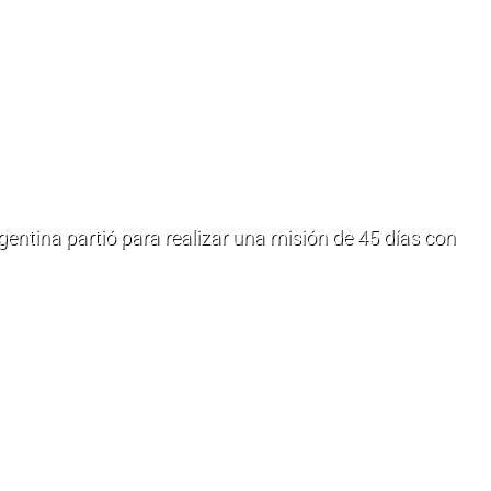
r. Bernardo
 una nueva
ca en el
entina partió para realizar una misión de 45 días con