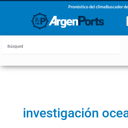
Pronóstico del clima
Buscador de
¡Sumate a nuestro Newsletter!
Nombre
Apellidos
Email
Argentina
Vaca Muerta
Hidrovía
Bahía Blanc
Estoy de acuerdo con las condiciones y políticas d
privacidad.
investigación oce