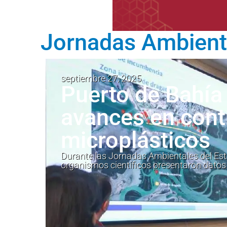
Jornadas Ambienta
septiembre 27, 2025
Puerto de Bahía
avances en cont
microplásticos
Durante las Jornadas Ambientales del Estua
organismos científicos presentaron datos 