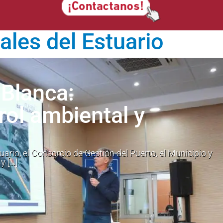
les del Estuario
 Blanca:
rol ambiental y
rio, el Consorcio de Gestión del Puerto, el Municipio y
y […]