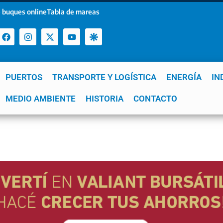
 buques online
Tabla de mareas
PUERTOS
TRANSPORTE Y LOGÍSTICA
ENERGÍA
IN
a
MEDIO AMBIENTE
YPF
GNL
Mar del Plata
HISTORIA
Patagonia
CONTACTO
Quequén
e