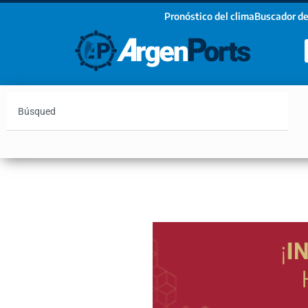
Pronóstico del clima
Buscador de
¡Sumate a nuestro Newsletter!
Nombre
Apellidos
Email
Argentina
Vaca Muerta
Hidrovía
Bahía Blanc
Estoy de acuerdo con las condiciones y políticas d
privacidad.