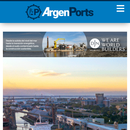
¡Sumate a nuestro
Newsletter!
Nombre
Apellidos
Email
Estoy de acuerdo con las
condiciones y políticas de
privacidad.