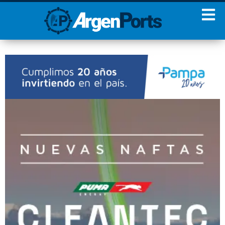
¡Sumate a nuestro
Newsletter!
Nombre
Apellidos
Email
Estoy de acuerdo con las
condiciones y políticas de
privacidad.