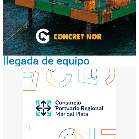
llegada de equipo
m
ar
zo
3,
20
26
D
e
s