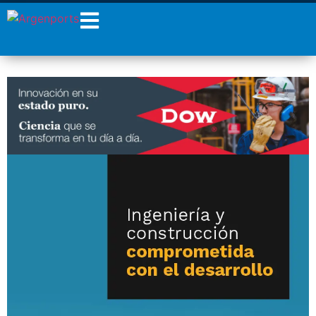
¡Sumate a nuestro
Newsletter!
Nombre
Apellidos
Email
Estoy de acuerdo con las
condiciones y políticas de
privacidad.