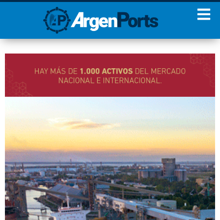
¡Sumate a nuestro
Newsletter!
Nombre
Apellidos
Email
Estoy de acuerdo con las
condiciones y políticas de
privacidad.