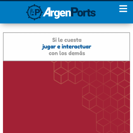
¡Sumate a nuestro
Newsletter!
Nombre
Apellidos
Email
Estoy de acuerdo con las
condiciones y políticas de
privacidad.