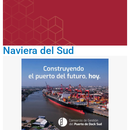
Naviera del Sud
abri
l
25,
202
6
El
p
u
e