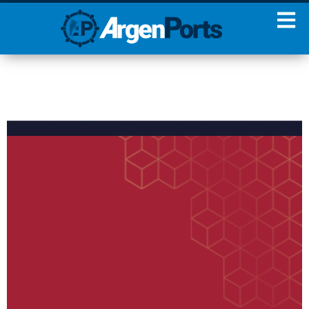
¡Sumate a nuestro
Newsletter!
Nombre
Apellidos
Email
Estoy de acuerdo con las
condiciones y políticas de
privacidad.