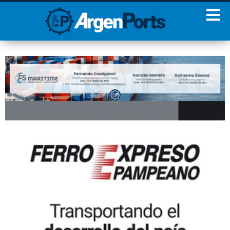
¡Sumate a nuestro
Newsletter!
Nombre
Apellidos
Email
Estoy de acuerdo con las
condiciones y políticas de
privacidad.