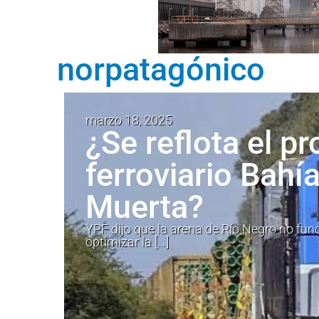
norpatagónico
marzo 18, 2025
¿Se reflota el p
ferroviario Bahí
Muerta?
YPF dijo que la arena de Río Negro no fu
optimizar la […]