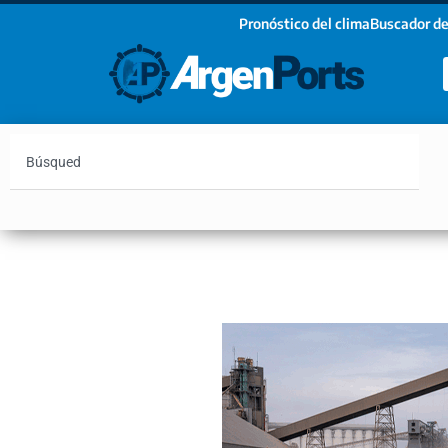
Pronóstico del clima
Buscador de
¡Sumate a nuestro Newsletter!
Nombre
Apellidos
Email
Argentina
Vaca Muerta
Hidrovía
Bahía Blanc
Estoy de acuerdo con las condiciones y políticas d
privacidad.