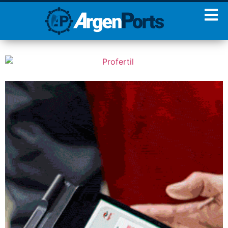
¡Sumate a nuestro
Newsletter!
Nombre
Apellidos
Email
Estoy de acuerdo con las
condiciones y políticas de
privacidad.